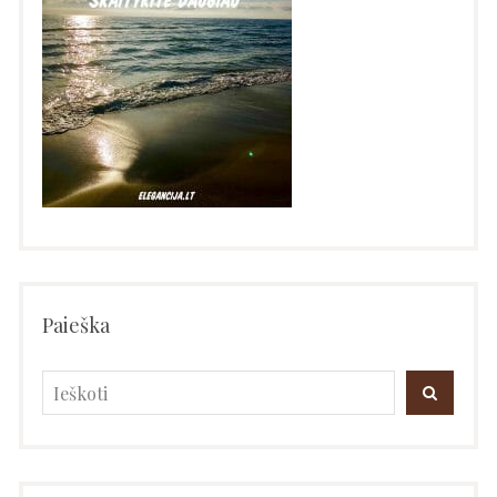
Paieška
Search
SEARC
for: