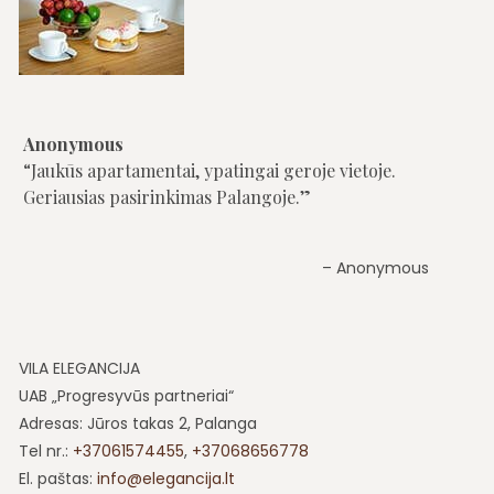
Anonymous
Vaidas
Jaukūs apartamentai, ypatingai geroje vietoje.
Esame labai patenkinti, kad pasirinkome poilsiui
Geriausias pasirinkimas Palangoje.
būtent Vila Elengaciją. Švara ir komfortas pranoko
mūsų lūkesčius. Vieta mieste puiki. Šeimininkai labai
draugiški ir lankstūs kliento poreikiams. Būtinai dar
Anonymous
sugrįšime ir rekomenduosime kitiems.
Vaidas
VILA ELEGANCIJA
UAB „Progresyvūs partneriai“
Adresas: Jūros takas 2, Palanga