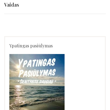
tarp
Vaidas
Previous
įrašų
post:
Ypatingas pasiūlymas