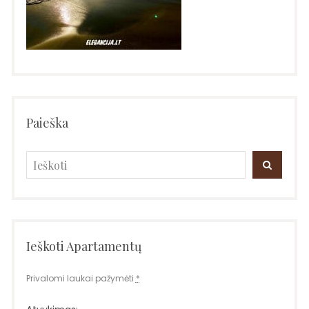
Paieška
Search
SEARC
for:
Ieškoti Apartamentų
Privalomi laukai pažymėti
*