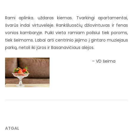
Rami aplinka. uždaras kiemas. Tvarkingi apartamentai,
švarūs indai virtuvėlėje. Rankšluosčių džiovintuvas ir fenas
vonios kambaryje. Puiki vieta ramiam poilsiui tiek poroms,
tiek šeimoms. Labai arti centrinio įėjimo į gintaro muziejaus
parką, netoli iki jūros ir Basanavičiaus alėjos.
VD šeima
Navigacija
ATGAL