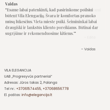
Vaidas
Edita
Esame labai patenkinti, kad pasirinkome poilsiui
erdvūs apartamentai, arti Basanavičiaus gatvės, rami
būtent Vila Elengaciją. Švara ir komfortas pranoko
vieta, minkšta ir patogi lova, visi reikalingi indai
mūsų lūkesčius. Vieta mieste puiki. Šeimininkai labai
maistui gaminti
draugiški ir lankstūs kliento poreikiams. Būtinai dar
sugrįšime ir rekomenduosime kitiems.
Edita
Vaidas
VILA ELEGANCIJA
UAB „Progresyvūs partneriai“
Adresas: Jūros takas 2, Palanga
Tel nr.:
+37061574455
,
+37068656778
El. paštas:
info@elegancija.lt