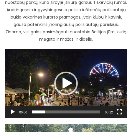
nuostabų parką, kurio širdyje įsikūrę garsūs Tiškevičių rūmai.
Audringesnio ir gyvybingesnio poilsio ieškančių poilsiautojų
laukia vakarinės kurorto pramogos, įvairi klubų ir kavinių
gausa patenkins įnoringiausių poilsiautojų poreikius.
Žinoma, visi galės pasimėgauti nuostabia Baltijos jūra, kurią
mėgsta ir mažas, ir didelis.
Video
grotuvas
00:00
00:12
Video