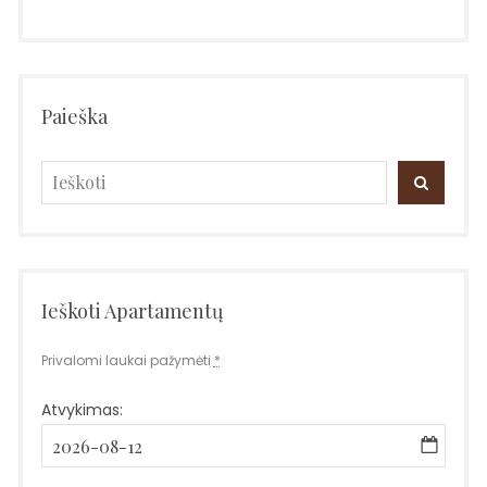
Paieška
Search
SEARC
for:
Ieškoti Apartamentų
Privalomi laukai pažymėti
*
Atvykimas: