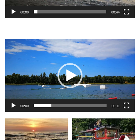
00:00
00:44
Video
grotuvas
00:00
00:11