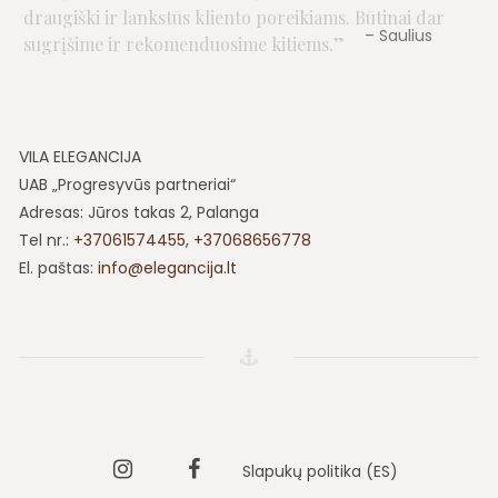
Saulius
VILA ELEGANCIJA
UAB „Progresyvūs partneriai“
Adresas: Jūros takas 2, Palanga
Tel nr.:
+37061574455
,
+37068656778
El. paštas:
info@elegancija.lt
Instagram
Vila
Slapukų politika (ES)