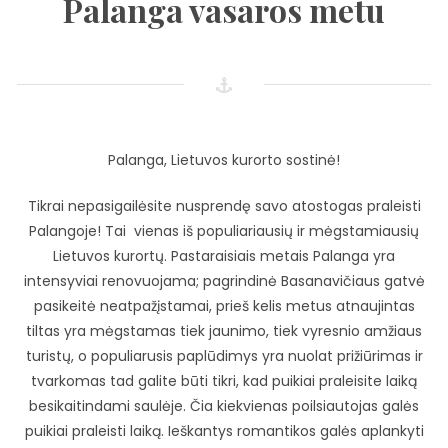
Palanga vasaros metu
Palanga, Lietuvos kurorto sostinė!
Tikrai nepasigailėsite nusprendę savo atostogas praleisti
Palangoje! Tai vienas iš populiariausių ir mėgstamiausių
Lietuvos kurortų. Pastaraisiais metais Palanga yra
intensyviai renovuojama; pagrindinė Basanavičiaus gatvė
pasikeitė neatpažįstamai, prieš kelis metus atnaujintas
tiltas yra mėgstamas tiek jaunimo, tiek vyresnio amžiaus
turistų, o populiarusis paplūdimys yra nuolat prižiūrimas ir
tvarkomas tad galite būti tikri, kad puikiai praleisite laiką
besikaitindami saulėje. Čia kiekvienas poilsiautojas galės
puikiai praleisti laiką. Ieškantys romantikos galės aplankyti