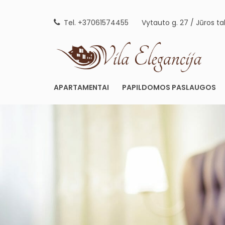
Skip
to
Tel. +37061574455
Vytauto g. 27 / Jūros ta
content
AP
APARTAMENTAI
PAPILDOMOS PASLAUGOS