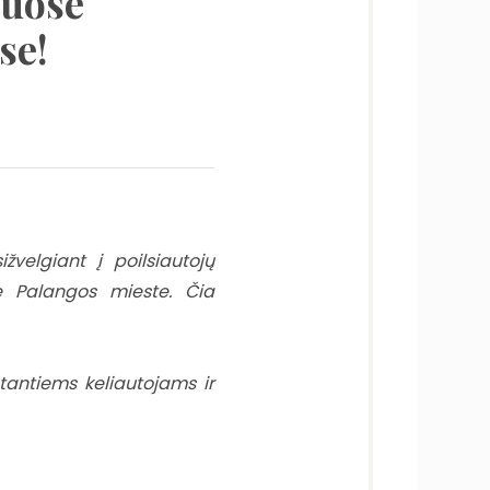
iuose
se!
žvelgiant į poilsiautojų
me Palangos mieste. Čia
tantiems keliautojams ir