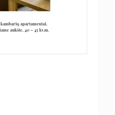
 kambarių apartamentai,
iame aukšte, 40 – 45 kv.m.
langa rudens – žiemos metu
atingas pasiūlymas