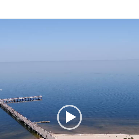
Video
grotuvas