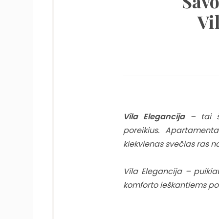
Savo
Vi
Vila Elegancija
– tai ši
poreikius. Apartamenta
kiekvienas svečias ras 
Vila Elegancija – puiki
komforto ieškantiems poi