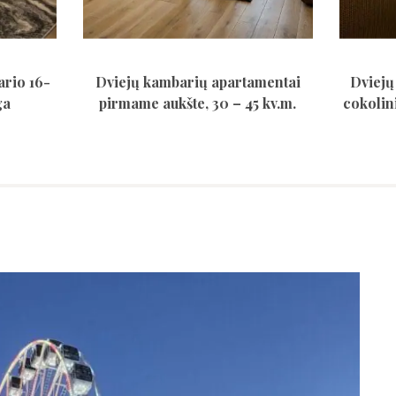
ario 16-
Dviejų kambarių apartamentai
Dviejų
ga
pirmame aukšte, 30 – 45 kv.m.
cokolin
Pa
Yp