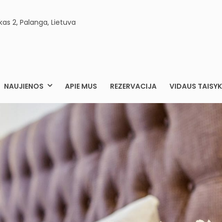
kas 2, Palanga, Lietuva
ELEGANCIJA.LT
ARTAMENTAI PALANGOJE
NAUJIENOS
APIE MUS
REZERVACIJA
VIDAUS TAISYK