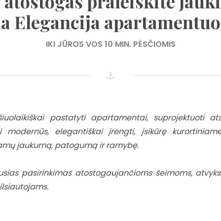
 atostogas praleiskite jauk
la Elegancija apartamentuo
IKI JŪROS VOS 10 MIN. PĖSČIOMIS
uolaikiškai pastatyti apartamentai, suprojektuoti atsi
i modernūs, elegantiškai įrengti, įsikūrę kurortinia
namų jaukumą, patogumą ir ramybę.
ausias pasirinkimas atostogaujančioms šeimoms, atvyks
lsiautojams.