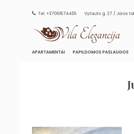
Skip
to
Tel. +37061574455
Vytauto g. 27 / Jūros ta
content
AP
APARTAMENTAI
PAPILDOMOS PASLAUGOS
J