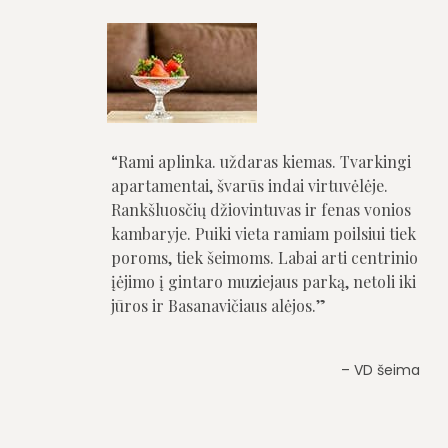
Rami aplinka. uždaras kiemas. Tvarkingi
apartamentai, švarūs indai virtuvėlėje.
Rankšluosčių džiovintuvas ir fenas vonios
kambaryje. Puiki vieta ramiam poilsiui tiek
poroms, tiek šeimoms. Labai arti centrinio
įėjimo į gintaro muziejaus parką, netoli iki
jūros ir Basanavičiaus alėjos.
VD šeima