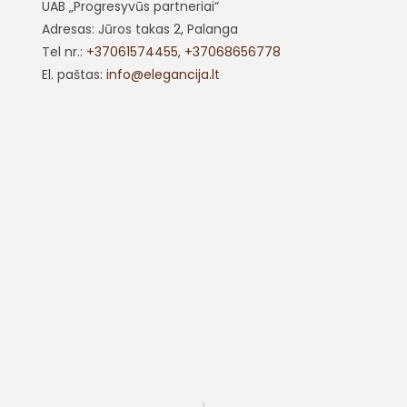
UAB „Progresyvūs partneriai“
Adresas: Jūros takas 2, Palanga
Tel nr.:
+37061574455
,
+37068656778
El. paštas:
info@elegancija.lt