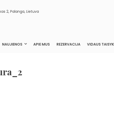
kas 2, Palanga, Lietuva
ELEGANCIJA.LT
ARTAMENTAI PALANGOJE
NAUJIENOS
APIE MUS
REZERVACIJA
VIDAUS TAISYK
ura_2