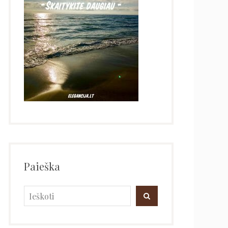
Paieška
Search
SEARCH
for: