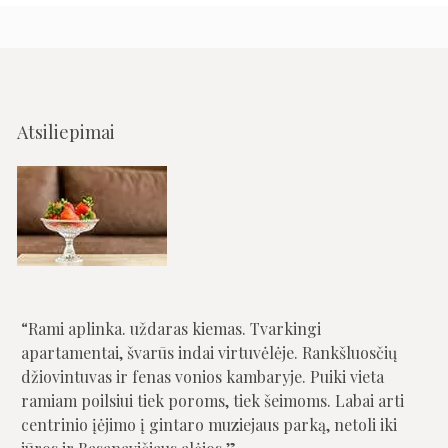
Atsiliepimai
Rami aplinka. uždaras kiemas. Tvarkingi
Puiki vieta. Labai švarūs apartamentai. Malonus
apartamentai, švarūs indai virtuvėlėje. Rankšluosčių
personalas.
džiovintuvas ir fenas vonios kambaryje. Puiki vieta
ramiam poilsiui tiek poroms, tiek šeimoms. Labai arti
Saulius
centrinio įėjimo į gintaro muziejaus parką, netoli iki