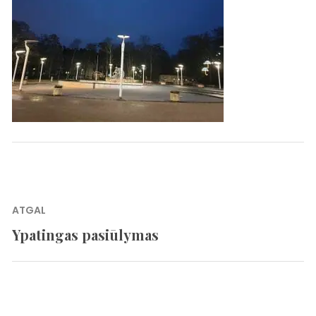
Navigacija
ATGAL
tarp
Ypatingas pasiūlymas
Previous
įrašų
post: