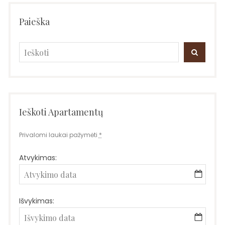
Paieška
Search
SEARC
for:
Ieškoti Apartamentų
Privalomi laukai pažymėti
*
Atvykimas:
Išvykimas: