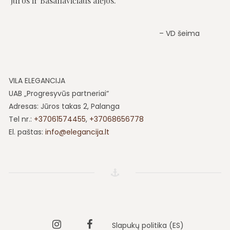
jūros ir Basanavičiaus alėjos.
VD šeima
VILA ELEGANCIJA
UAB „Progresyvūs partneriai“
Adresas: Jūros takas 2, Palanga
Tel nr.:
+37061574455
,
+37068656778
El. paštas:
info@elegancija.lt
Instagram
Vila
Slapukų politika (ES)