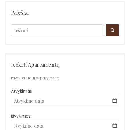
Paieška
Search
SEARC
for:
Ieškoti Apartamentų
Privalomi laukai pažymėti
*
Atvykimas:
Išvykimas: