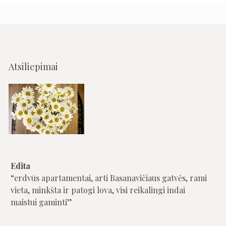
Atsiliepimai
Edita
Saulius
erdvūs apartamentai, arti Basanavičiaus gatvės, rami
Puiki vieta. Labai švarūs apartamentai. Malonus
vieta, minkšta ir patogi lova, visi reikalingi indai
personalas.
maistui gaminti
Saulius