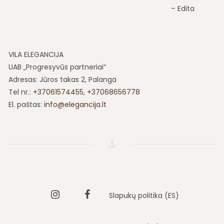
Edita
VILA ELEGANCIJA
UAB „Progresyvūs partneriai“
Adresas: Jūros takas 2, Palanga
Tel nr.:
+37061574455
,
+37068656778
El. paštas:
info@elegancija.lt
Instagram
Vila
Slapukų politika (ES)
elegancija