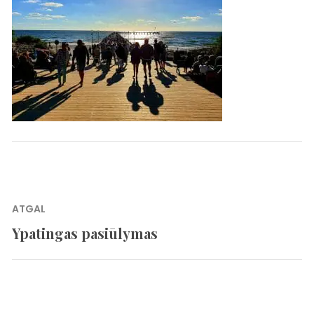
Navigacija
ATGAL
tarp
Ypatingas pasiūlymas
Previous
įrašų
post: