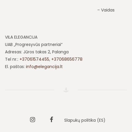
Vaidas
VILA ELEGANCIJA
UAB „Progresyvūs partneriai“
Adresas: Jūros takas 2, Palanga
Tel nr.:
+37061574455
,
+37068656778
El. paštas:
info@elegancija.lt
Instagram
Vila
Slapukų politika (ES)