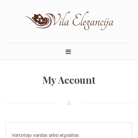
Skip
to
content
ELEGANCIJA.LT
APARTAMENTAI PALANGOJE
My Account
Vartotojo vardas arba el.paštas