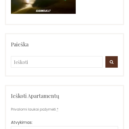
Paieška
Search
SEARC
for:
Ieškoti Apartamentų
Privalomi laukai pažymėti
*
Atvykimas: