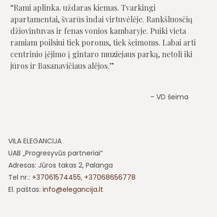
Rami aplinka. uždaras kiemas. Tvarkingi
apartamentai, švarūs indai virtuvėlėje. Rankšluosčių
džiovintuvas ir fenas vonios kambaryje. Puiki vieta
ramiam poilsiui tiek poroms, tiek šeimoms. Labai arti
centrinio įėjimo į gintaro muziejaus parką, netoli iki
jūros ir Basanavičiaus alėjos.
VD šeima
VILA ELEGANCIJA
UAB „Progresyvūs partneriai“
Adresas: Jūros takas 2, Palanga
Tel nr.:
+37061574455
,
+37068656778
El. paštas:
info@elegancija.lt