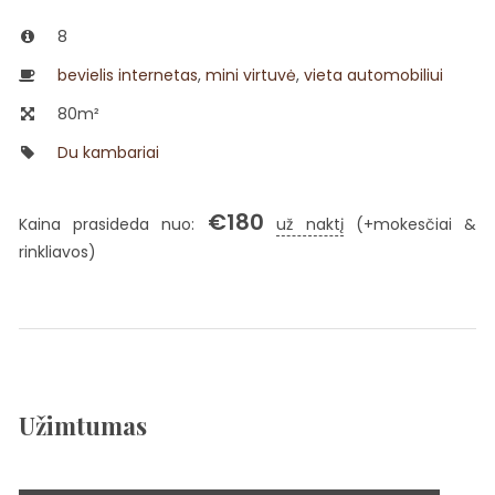
8
bevielis internetas
,
mini virtuvė
,
vieta automobiliui
80m²
Du kambariai
€
180
Kaina prasideda nuo:
už naktį
(+mokesčiai &
rinkliavos)
Užimtumas