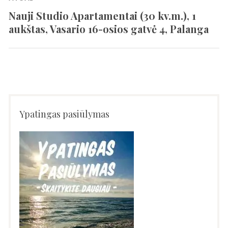
tarp
Nauji Studio Apartamentai (30 kv.m.), 1
Previous
įrašų
aukštas, Vasario 16-osios gatvė 4, Palanga
post:
Ypatingas pasiūlymas