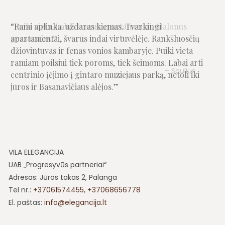
Puiki vieta. Labai švarūs apartamentai. Malonus
personalas.
Saulius
VILA ELEGANCIJA
UAB „Progresyvūs partneriai“
Adresas: Jūros takas 2, Palanga
Tel nr.:
+37061574455
,
+37068656778
El. paštas:
info@elegancija.lt