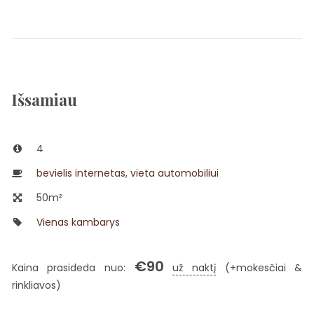
Išsamiau
4
bevielis internetas
,
vieta automobiliui
50m²
Vienas kambarys
€
90
Kaina prasideda nuo:
už naktį
(+mokesčiai &
rinkliavos)