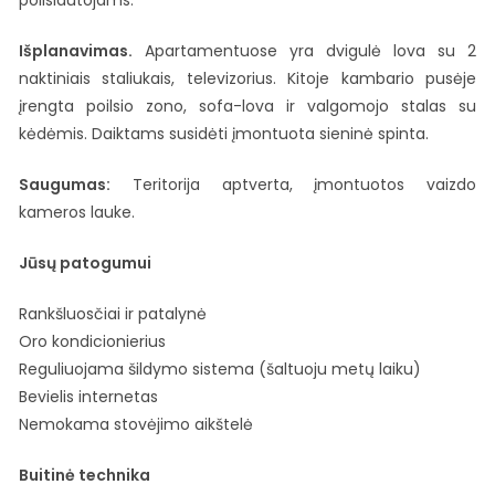
poilsiautojams.
Išplanavimas.
Apartamentuose yra dvigulė lova su 2
naktiniais staliukais, televizorius. Kitoje kambario pusėje
įrengta poilsio zono, sofa-lova ir valgomojo stalas su
kėdėmis. Daiktams susidėti įmontuota sieninė spinta.
Saugumas:
Teritorija aptverta, įmontuotos vaizdo
kameros lauke.
Jūsų patogumui
Rankšluosčiai ir patalynė
Oro kondicionierius
Reguliuojama šildymo sistema (šaltuoju metų laiku)
Bevielis internetas
Nemokama stovėjimo aikštelė
Buitinė technika