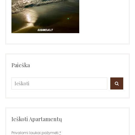
Paieška
Search
SEARC
for:
Ieškoti Apartamentų
Privalomi laukai pažymėti
*