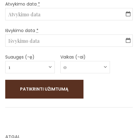
Atvykimo data
*
Išvykimo data
*
Suaugęs (-ę)
Vaikas (-ai)
Navigacija
ATGAL