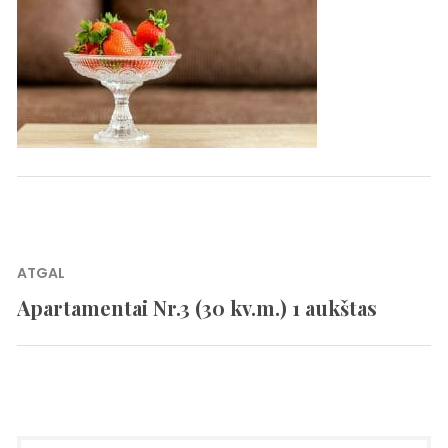
Navigacija
ATGAL
tarp
Apartamentai Nr.3 (30 kv.m.) 1 aukštas
Previous
įrašų
post: