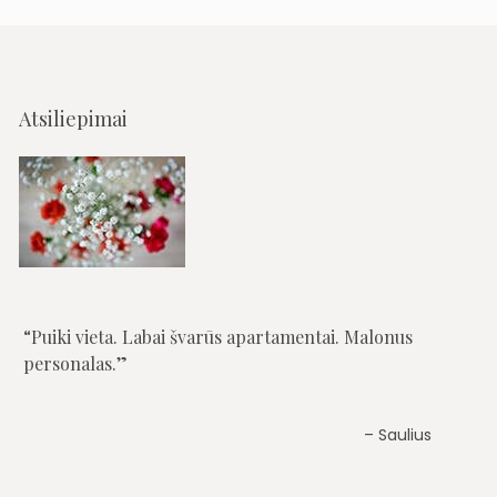
Atsiliepimai
Puiki vieta. Labai švarūs apartamentai. Malonus
personalas.
Graži ir rami vieta, atokiau nuo pagrindinės gatvės.
Arti jūra, arti miesto centras. Erdvūs apartamentai,
Saulius
virtuvėlė, viskas nauja, švaru. Uždara teritorija, vieta
automobiliui. Tobula vieta atostogoms su vaikais,