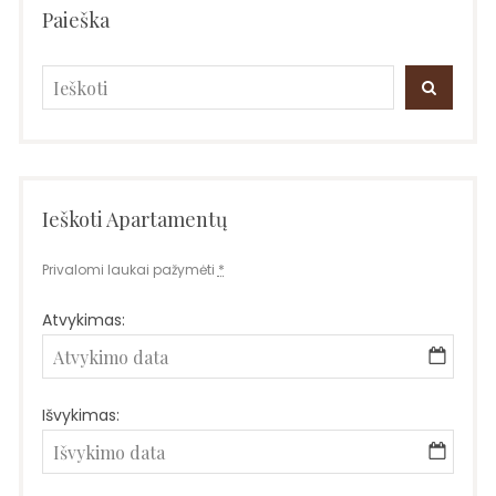
Paieška
Search
SEARC
for:
Ieškoti Apartamentų
Privalomi laukai pažymėti
*
Atvykimas:
Išvykimas: