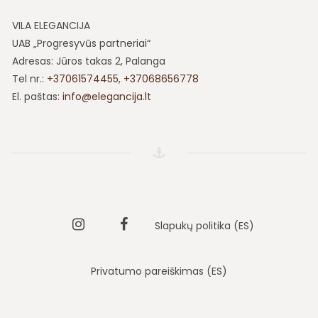
viskas puiku!
VILA ELEGANCIJA
UAB „Progresyvūs partneriai“
Vaidas
Adresas: Jūros takas 2, Palanga
Tel nr.:
+37061574455
,
+37068656778
El. paštas:
info@elegancija.lt
Instagram
Vila
Slapukų politika (ES)
elegancija
Privatumo pareiškimas (ES)
faebook