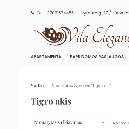
Skip
to
Tel. +37061574455
Vytauto g. 27 / Jūros ta
content
APARTAMENTAI
PAPILDOMOS PASLAUGOS
Pradžia
Produktai su žymomis “Tigro akis”
Tigro akis
Rodomi vi