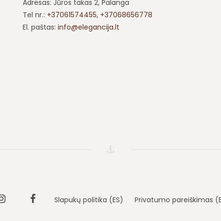
Adresas: Jūros takas 2, Palanga
Tel nr.:
+37061574455
,
+37068656778
El. paštas:
info@elegancija.lt
Instagram
Vila
Slapukų politika (ES)
Privatumo pareiškimas (