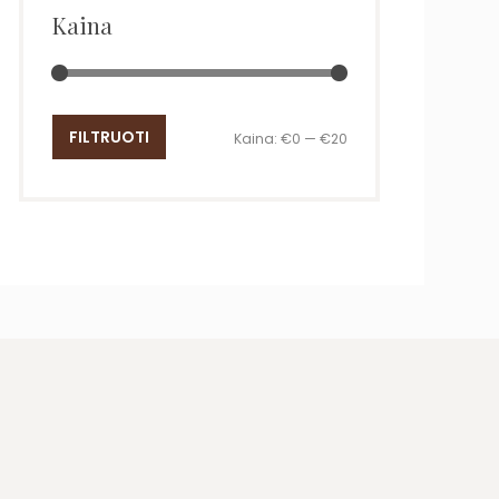
Kaina
Min
Maks
FILTRUOTI
Kaina:
€0
—
€20
kaina
kaina