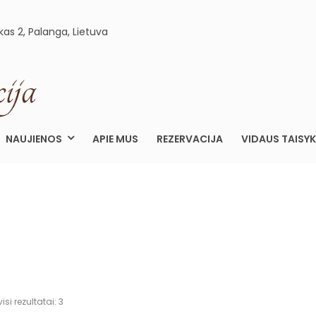
kas 2, Palanga, Lietuva
ELEGANCIJA.LT
APARTAMENTAI PALANGOJE
NAUJIENOS
APIE MUS
REZERVACIJA
VIDAUS TAISYK
si rezultatai: 3