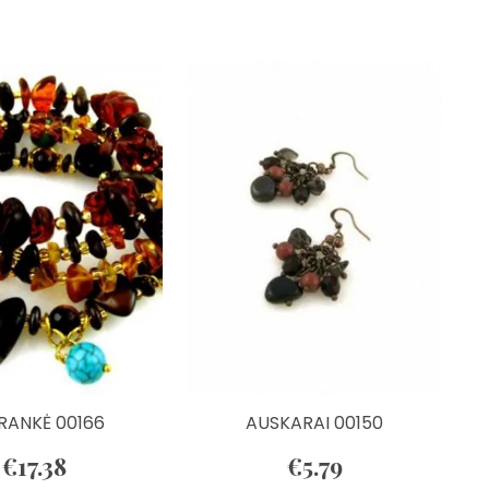
RANKĖ 00166
AUSKARAI 00150
€
17.38
€
5.79