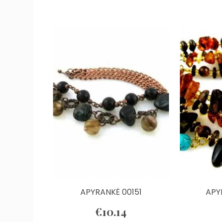
APYRANKĖ 00151
APY
€
10.14