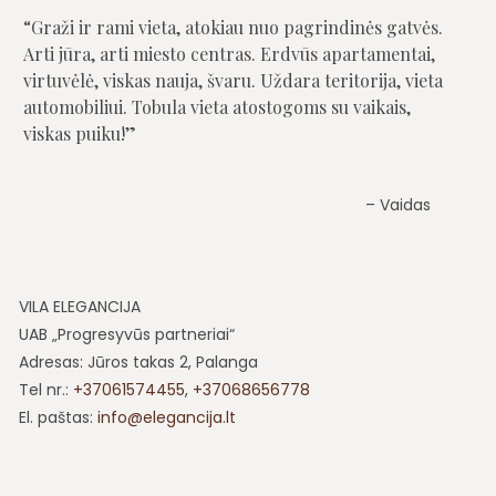
Graži ir rami vieta, atokiau nuo pagrindinės gatvės.
Arti jūra, arti miesto centras. Erdvūs apartamentai,
virtuvėlė, viskas nauja, švaru. Uždara teritorija, vieta
automobiliui. Tobula vieta atostogoms su vaikais,
viskas puiku!
Vaidas
VILA ELEGANCIJA
UAB „Progresyvūs partneriai“
Adresas: Jūros takas 2, Palanga
Tel nr.:
+37061574455
,
+37068656778
El. paštas:
info@elegancija.lt