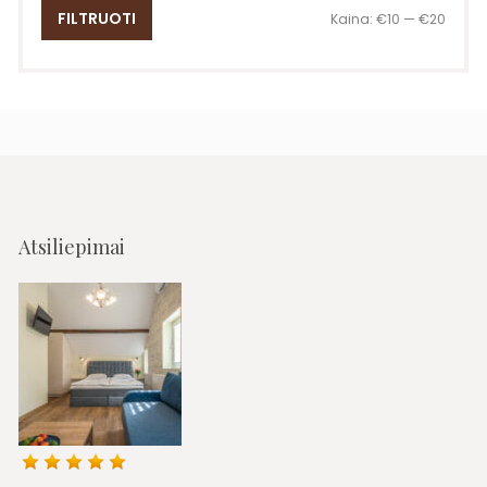
Min
Maks
FILTRUOTI
Kaina:
€10
—
€20
kaina
kaina
Atsiliepimai