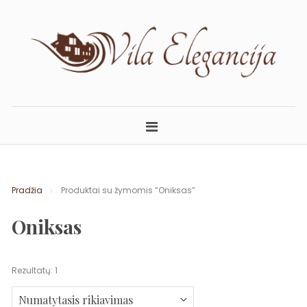
Skip
to
content
ELEGANCIJA.LT
APARTAMENTAI PALANGOJE
Pradžia
Produktai su žymomis “Oniksas”
Oniksas
Rezultatų: 1