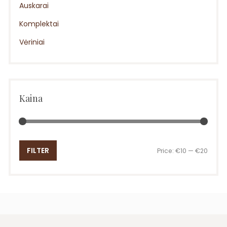
Auskarai
Komplektai
Vėriniai
Kaina
Min
Max
FILTER
Price:
€10
—
€20
price
price