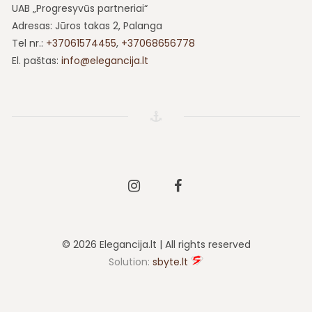
UAB „Progresyvūs partneriai“
Adresas: Jūros takas 2, Palanga
Tel nr.:
+37061574455
,
+37068656778
El. paštas:
info@elegancija.lt
Instagram
Facebook
© 2026 Elegancija.lt | All rights reserved
Solution:
sbyte.lt