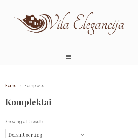
Skip
to
content
ELEGANCIJA.LT
APARTAMENTAI PALANGOJE
Home
Komplektai
Komplektai
Showing all 2 results