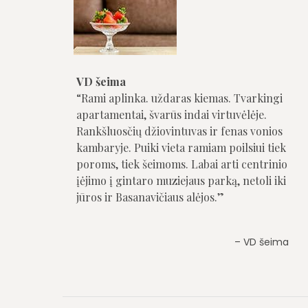
VD šeima
Saulius
Rami aplinka. uždaras kiemas. Tvarkingi
Puiki vieta. Labai švarūs apartamentai.
apartamentai, švarūs indai virtuvėlėje.
Malonus personalas.
Rankšluosčių džiovintuvas ir fenas vonios
kambaryje. Puiki vieta ramiam poilsiui tiek
Saulius
poroms, tiek šeimoms. Labai arti centrinio
įėjimo į gintaro muziejaus parką, netoli iki
jūros ir Basanavičiaus alėjos.
VD šeima