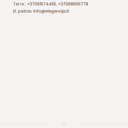
Tel nr.:
+37061574455
,
+37068656778
El. paštas:
info@elegancija.lt
Instagram
Vila
Slapukų politika (ES)
Privatumo pareiškimas (