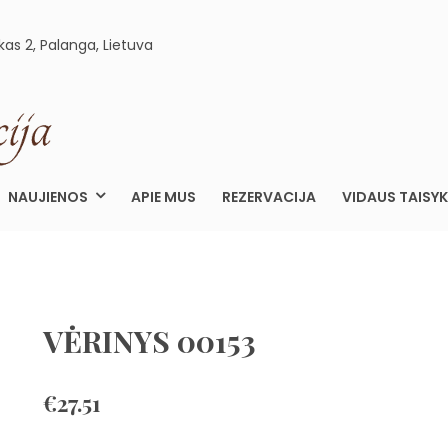
kas 2, Palanga, Lietuva
ELEGANCIJA.LT
APARTAMENTAI PALANGOJE
NAUJIENOS
APIE MUS
REZERVACIJA
VIDAUS TAISYK
VĖRINYS 00153
€
27.51