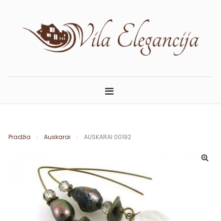
Skip
to
content
ELEGANCIJA.LT
APARTAMENTAI PALANGOJE
Pradžia
Auskarai
AUSKARAI 00192
🔍