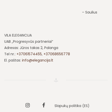
džiovintuvas ir fenas vonios kambaryje. Puiki vieta
ramiam poilsiui tiek poroms, tiek šeimoms. Labai arti
Saulius
centrinio įėjimo į gintaro muziejaus parką, netoli iki
jūros ir Basanavičiaus alėjos.
VD šeima
VILA ELEGANCIJA
UAB „Progresyvūs partneriai“
Adresas: Jūros takas 2, Palanga
Tel nr.:
+37061574455
,
+37068656778
El. paštas:
info@elegancija.lt