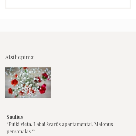
Atsiliepimai
Saulius
VD šeima
Puiki vieta. Labai švarūs apartamentai. Malonus
Rami aplinka. uždaras kiemas. Tvarkingi
personalas.
apartamentai, švarūs indai virtuvėlėje. Rankšluosčių