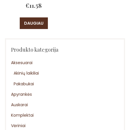
€
11.58
DAUGIAU
Produkto kategorija
Aksesuarai
Akinių laikiliai
Pakabukai
Apyrankės
Auskarai
Komplektai
Vėriniai