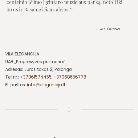
centrinio įėjimo į gintaro muziejaus parką, netoli iki
jūros ir Basanavičiaus alėjos.
VD šeima
VILA ELEGANCIJA
UAB „Progresyvūs partneriai“
Adresas: Jūros takas 2, Palanga
Tel nr.:
+37061574455
,
+37068656778
El. paštas:
info@elegancija.lt