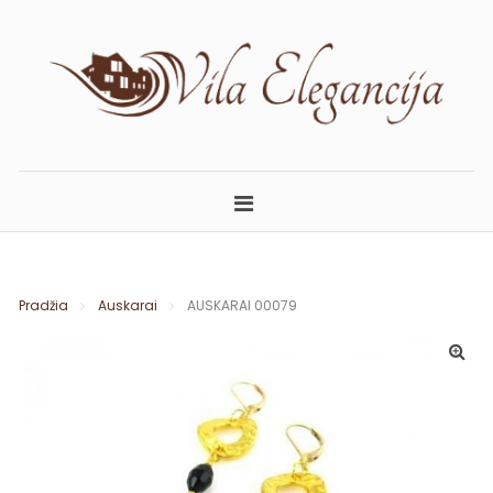
Skip
to
content
ELEGANCIJA.LT
APARTAMENTAI PALANGOJE
Pradžia
Auskarai
AUSKARAI 00079
🔍