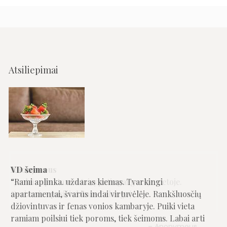
Atsiliepimai
VD šeima
Rami aplinka. uždaras kiemas. Tvarkingi
apartamentai, švarūs indai virtuvėlėje. Rankšluosčių
džiovintuvas ir fenas vonios kambaryje. Puiki vieta
ramiam poilsiui tiek poroms, tiek šeimoms. Labai arti