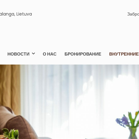
Palanga, Lietuva
Забро
ELEGANCIJA.LT
ARTAMENTAI PALANGOJE
НОВОСТИ
О НАС
БРОНИРОВАНИЕ
ВНУТРЕННИЕ