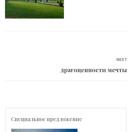
Навигация
NEXT
по
драгоценности мечты
Next
записям
post:
Специальное предложение