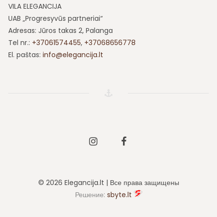
VILA ELEGANCIJA
UAB „Progresyvūs partneriai“
Adresas: Jūros takas 2, Palanga
Tel nr.:
+37061574455
,
+37068656778
El. paštas:
info@elegancija.lt
Instagram
Facebook
© 2026 Elegancija.lt | Все права защищены
Решение:
sbyte.lt