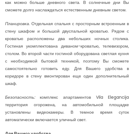
как можно больше дневного света. В солнечные дни Вы
сможете долго наслаждаться естественным дневным светом.
Планировка
. Отдельная спальня с просторным встроенным в
стену шкафом и большой двуспальной кроватью. Рядом с
кроватью расположены два небольших ночных столика.
Гостиная укомплектована диваном-кроватью, телевизором,
столом. Во второй части гостиной оборудована светлая кухня
с необходимой бытовой техникой, поэтому Вы сможете
самостоятельно готовить еду. Для Вашего удобства в
коридоре в стену вмонтирован еще один дополнительный
шкаф.
Безопасность:
комплекс апартаментов Vila Elegancija
территория огорожена, на автомобильной площадке
установлены видеокамеры. В темное время суток
автоматически включается уличный свет.
Для Вашего удобства