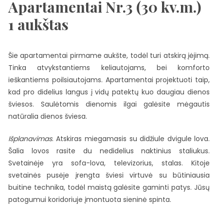
Apartamentai Nr.3 (30 kv.m.)
1 aukštas
Šie apartamentai pirmame aukšte, todėl turi atskirą įėjimą.
Tinka atvykstantiems keliautojams, bei komforto
ieškantiems poilsiautojams. Apartamentai projektuoti taip,
kad pro didelius langus į vidų patektų kuo daugiau dienos
šviesos. Saulėtomis dienomis ilgai galėsite mėgautis
natūralia dienos šviesa.
Išplanavimas
. Atskiras miegamasis su didžiule dvigule lova.
Šalia lovos rasite du nedidelius naktinius staliukus.
Svetainėje yra sofa-lova, televizorius, stalas. Kitoje
svetainės pusėje įrengta šviesi virtuvė su būtiniausia
buitine technika, todėl maistą galėsite gaminti patys. Jūsų
patogumui koridoriuje įmontuota sieninė spinta.