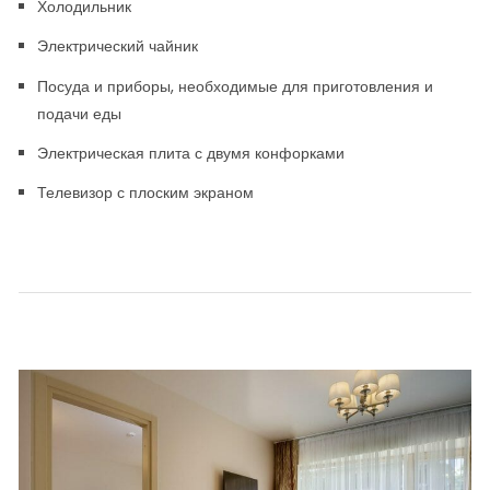
Холодильник
Электрический чайник
Посуда и приборы, необходимые для приготовления и
подачи еды
Электрическая плита с двумя конфорками
Телевизор с плоским экраном