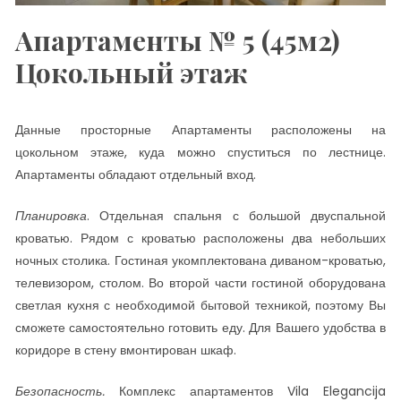
Апартаменты № 5 (45м2)
Цокольный этаж
Данные просторные Апартаменты расположены на
цокольном этаже, куда можно спуститься по лестнице.
Апартаменты обладают отдельный вход.
Планировка
. Отдельная спальня с большой двуспальной
кроватью. Рядом с кроватью расположены два небольших
ночных столика. Гостиная укомплектована диваном-кроватью,
телевизором, столом. Во второй части гостиной оборудована
светлая кухня с необходимой бытовой техникой, поэтому Вы
сможете самостоятельно готовить еду. Для Вашего удобства в
коридоре в стену вмонтирован шкаф.
Безопасность.
Комплекс апартаментов Vila Elegancija