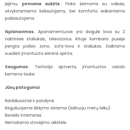
įėjimu,
pirmame aukšte
. Tinka šeimoms su vaikais,
atvykstantiems keliautojams, bei komforto ieškantiems
poilsiautojams.
Išplanavimas.
Apartamentuose yra dvigulė lova su 2
naktiniais staliukais, televizorius. Kitoje kambario pusėje
įrengta poilsio zono, sofa-lova ir staliukas. Daiktams
susidėti įmontuota sieninė spinta.
Saugumas:
Teritorija aptverta, įmontuotos vaizdo
kameros lauke.
Jūsų patogumui
Rankšluosčiai ir patalynė
Reguliuojama šildymo sistema (šaltuoju metų laiku)
Bevielis internetas
Nemokama stovėjimo aikštelė