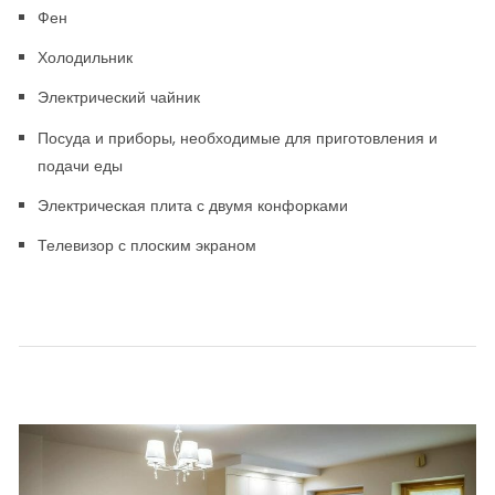
Фен
Холодильник
Электрический чайник
Посуда и приборы, необходимые для приготовления и
подачи еды
Электрическая плита с двумя конфорками
Телевизор с плоским экраном