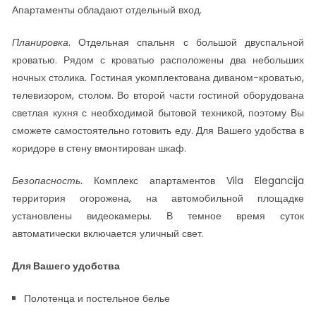
Апартаменты обладают отдельный вход.
Планировка
. Отдельная спальня с большой двуспальной
кроватью. Рядом с кроватью расположены два небольших
ночных столика. Гостиная укомплектована диваном-кроватью,
телевизором, столом. Во второй части гостиной оборудована
светлая кухня с необходимой бытовой техникой, поэтому Вы
сможете самостоятельно готовить еду. Для Вашего удобства в
коридоре в стену вмонтирован шкаф.
Безопасность.
Комплекс апартаментов Vila Elegancija
территория огорожена, на автомобильной площадке
установлены видеокамеры. В темное время суток
автоматически включается уличный свет.
Для Вашего удобства
Полотенца и постельное белье