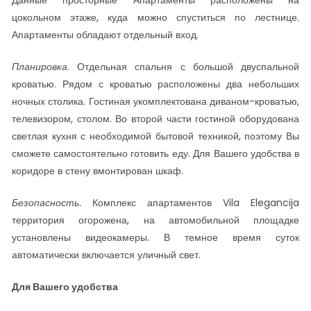
Данные просторные Апартаменты расположены на
цокольном этаже, куда можно спуститься по лестнице.
Апартаменты обладают отдельный вход.
Планировка
. Отдельная спальня с большой двуспальной
кроватью. Рядом с кроватью расположены два небольших
ночных столика. Гостиная укомплектована диваном-кроватью,
телевизором, столом. Во второй части гостиной оборудована
светлая кухня с необходимой бытовой техникой, поэтому Вы
сможете самостоятельно готовить еду. Для Вашего удобства в
коридоре в стену вмонтирован шкаф.
Безопасность.
Комплекс апартаментов Vila Elegancija
территория огорожена, на автомобильной площадке
установлены видеокамеры. В темное время суток
автоматически включается уличный свет.
Для Вашего удобства