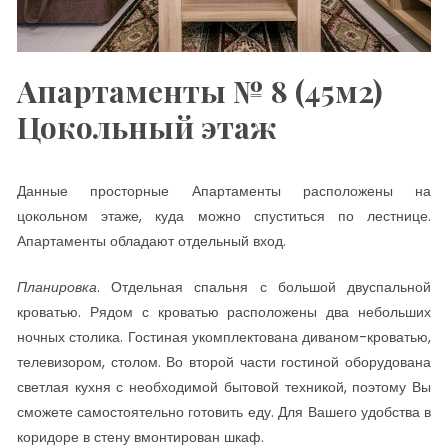
Апартаменты № 8 (45м2)
Цокольный этаж
Данные просторные Апартаменты расположены на
цокольном этаже, куда можно спуститься по лестнице.
Апартаменты обладают отдельный вход.
Планировка
. Отдельная спальня с большой двуспальной
кроватью. Рядом с кроватью расположены два небольших
ночных столика. Гостиная укомплектована диваном-кроватью,
телевизором, столом. Во второй части гостиной оборудована
светлая кухня с необходимой бытовой техникой, поэтому Вы
сможете самостоятельно готовить еду. Для Вашего удобства в
коридоре в стену вмонтирован шкаф.