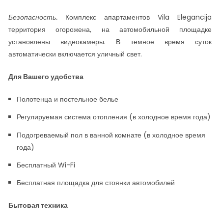
Безопасность.
Комплекс апартаментов Vila Elegancija
территория огорожена, на автомобильной площадке
установлены видеокамеры. В темное время суток
автоматически включается уличный свет.
Для Вашего удобства
Полотенца и постельное белье
Регулируемая система отопления (в холодное время года)
Подогреваемый пол в ванной комнате (в холодное время
года)
Бесплатный Wi-Fi
Бесплатная площадка для стоянки автомобилей
Бытовая техника