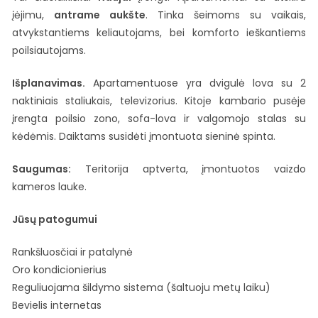
įėjimu,
antrame aukšte
. Tinka šeimoms su vaikais,
atvykstantiems keliautojams, bei komforto ieškantiems
poilsiautojams.
Išplanavimas.
Apartamentuose yra dvigulė lova su 2
naktiniais staliukais, televizorius. Kitoje kambario pusėje
įrengta poilsio zono, sofa-lova ir valgomojo stalas su
kėdėmis. Daiktams susidėti įmontuota sieninė spinta.
Saugumas:
Teritorija aptverta, įmontuotos vaizdo
kameros lauke.
Jūsų patogumui
Rankšluosčiai ir patalynė
Oro kondicionierius
Reguliuojama šildymo sistema (šaltuoju metų laiku)
Bevielis internetas