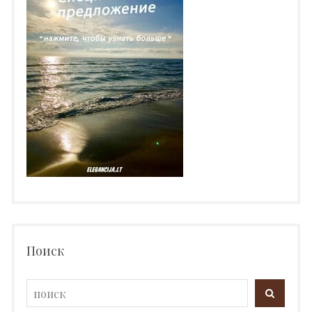
Поиск
Search
SEARC
for: