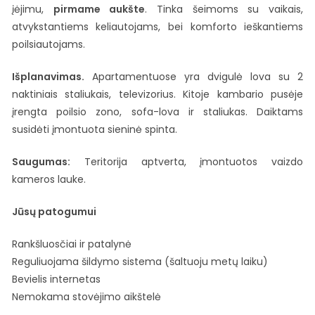
įėjimu,
pirmame aukšte
. Tinka šeimoms su vaikais,
atvykstantiems keliautojams, bei komforto ieškantiems
poilsiautojams.
Išplanavimas.
Apartamentuose yra dvigulė lova su 2
naktiniais staliukais, televizorius. Kitoje kambario pusėje
įrengta poilsio zono, sofa-lova ir staliukas. Daiktams
susidėti įmontuota sieninė spinta.
Saugumas:
Teritorija aptverta, įmontuotos vaizdo
kameros lauke.
Jūsų patogumui
Rankšluosčiai ir patalynė
Reguliuojama šildymo sistema (šaltuoju metų laiku)
Bevielis internetas
Nemokama stovėjimo aikštelė