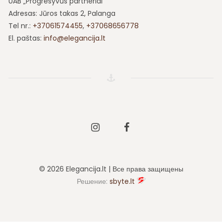
UAB „Progresyvūs partneriai“
Adresas: Jūros takas 2, Palanga
Tel nr.:
+37061574455
,
+37068656778
El. paštas:
info@elegancija.lt
Instagram
Facebook
© 2026 Elegancija.lt | Все права защищены
Решение:
sbyte.lt