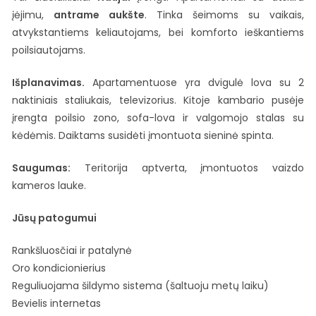
įėjimu,
antrame aukšte
. Tinka šeimoms su vaikais,
atvykstantiems keliautojams, bei komforto ieškantiems
poilsiautojams.
Išplanavimas.
Apartamentuose yra dvigulė lova su 2
naktiniais staliukais, televizorius. Kitoje kambario pusėje
įrengta poilsio zono, sofa-lova ir valgomojo stalas su
kėdėmis. Daiktams susidėti įmontuota sieninė spinta.
Saugumas:
Teritorija aptverta, įmontuotos vaizdo
kameros lauke.
Jūsų patogumui
Rankšluosčiai ir patalynė
Oro kondicionierius
Reguliuojama šildymo sistema (šaltuoju metų laiku)
Bevielis internetas