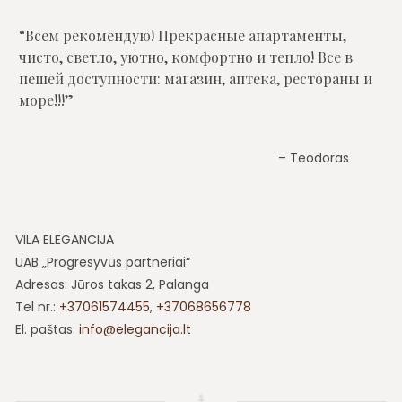
Всем рекомендую! Прекрасные апартаменты,
чисто, светло, уютно, комфортно и тепло! Все в
пешей доступности: магазин, аптека, рестораны и
море!!!
Teodoras
VILA ELEGANCIJA
UAB „Progresyvūs partneriai“
Adresas: Jūros takas 2, Palanga
Tel nr.:
+37061574455
,
+37068656778
El. paštas:
info@elegancija.lt